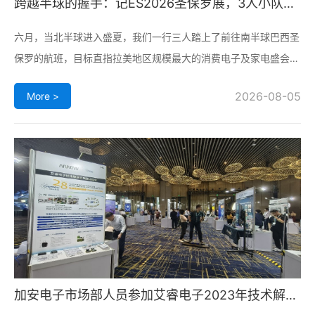
跨越半球的握手：记ES2026圣保罗展，3人小队的
南美拓客之旅
六月，当北半球进入盛夏，我们一行三人踏上了前往南半球巴西圣
保罗的航班，目标直指拉美地区规模最大的消费电子及家电盛会
——巴西国际消费电子、家用电器博览会（ES2026）。这不仅仅
2026-08-05
More >
是一场展会，更像是一次穿越半个地球的“极限挑战”。全程近30小
时的飞行与转机，是对体力的巨大考验。但当我们站在圣保罗安年
比展览
加安电子市场部人员参加艾睿电子2023年技术解决
方案展