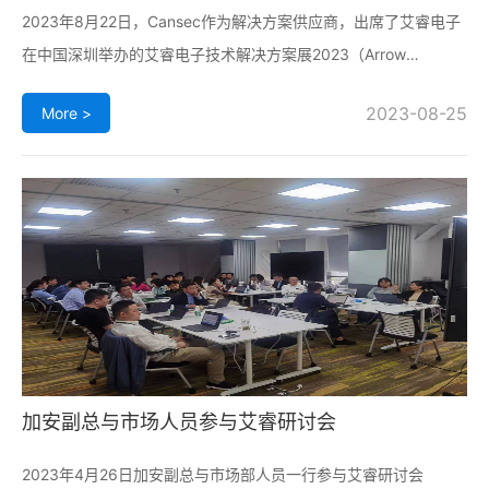
2023年8月22日，Cansec作为解决方案供应商，出席了艾睿电子
在中国深圳举办的艾睿电子技术解决方案展2023（Arrow
Technology Showcase）。该展会以“启航未来，携手共进”为主
2023-08-25
More >
题， 汇聚了数百家科技公司、制造商、解决方案供应商和创科企
业，展示了多款组件、系统、应用和解决方案，聚焦机器人、
AIoT（智能物联网）和智
加安副总与市场人员参与艾睿研讨会
2023年4月26日加安副总与市场部人员一行参与艾睿研讨会