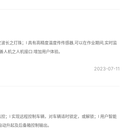
波长之灯珠；l 具有高精度温度传传感器,可以在作业期间,实时监
友善人机之人机接口:增加用户体验。
2023-07-11
控；l 实现远程控制车辆，对车辆适时锁定，或解锁；l 用户智能
窗自动升起及后备箱控制输出。