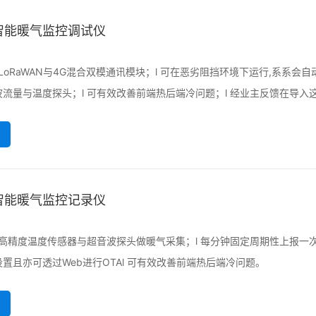
智能暖气监控调试仪
用LoRaWAN与4G混合双模通讯模块；l 可在恶劣阻挡环境下运行,系系会自动
流量与温度探头；l 可有效改善前端热后端冷问题；l 经业主反馈在导入
智能暖气监控记录仪
用高精度温度传感器与超音波探头做暖气采集；l 每分钟固定周期性上报一次；l
置且亦可透过Web进行OTAl 可有效改善前端热后端冷问题。