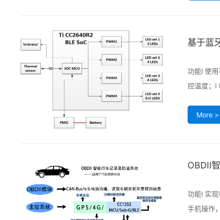
基于蓝
功能l 使
控温度；l
More >
OBDI
功能l 实
手机操作，