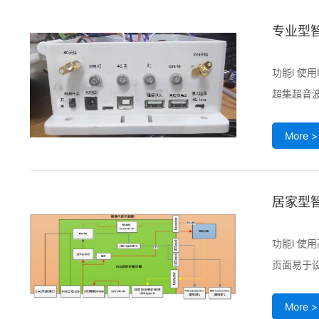
专业型
功能l 使
超集超音波
More >
居家型
功能l 使
页面易于设
More >