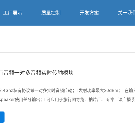
工厂展示
质量控制
开发方案
关于我
私有音频一对多音频实时传输模块
2.4Ghz私有协议做一对多实时音频传输；l 发射功率最大20dBm；l 在输入端
speaker使用差分输出；l 可应用于旅行团导览、拍片厂、听障上课广