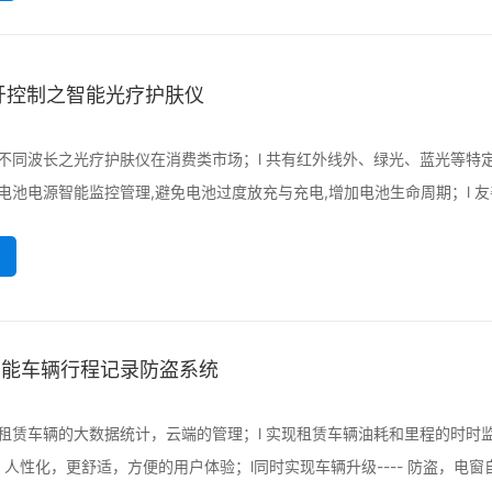
牙控制之智能光疗护肤仪
用不同波长之光疗护肤仪在消费类市场；l 共有红外线外、绿光、蓝光等特定
 电池电源智能监控管理,避免电池过度放充与充电,增加电池生命周期；l 
I智能车辆行程记录防盗系统
现租赁车辆的大数据统计，云端的管理；l 实现租赁车辆油耗和里程的时时监
人性化，更舒适，方便的用户体验；l同时实现车辆升级---- 防盗，电